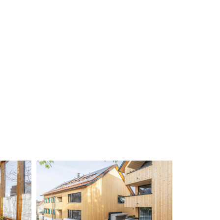
leine 3-Zimmer
Exklusives Architektenhaus
n Feldkirch
im Herzen von Bregenz
enwald