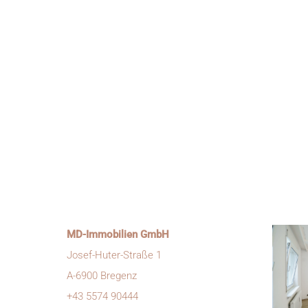
MD-Immobilien GmbH
er kleine 3-Zimmer
Josef-Huter-Straße 1
Exklusives Architektenhaus
A-6900 Bregenz
ng in Feldkirch
im Herzen von Bregenz
+43 5574 90444
appenwald