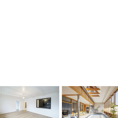
Feine aber k
Dornbirn Kehlegg: Boutique
Wohnung i
Hotel Krone
Rapp