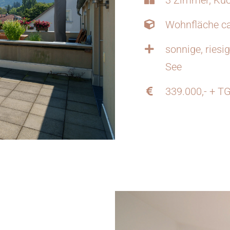
Wohnfläche ca
sonnige, riesi
See
339.000,- + TG