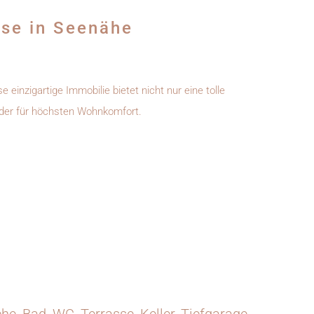
sse in Seenähe
nzigartige Immobilie bietet nicht nur eine tolle
nder für höchsten Wohnkomfort.
e, Bad, WC, Terrasse, Keller, Tiefgarage