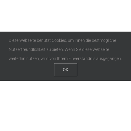
Diese Webseite benutzt Cookies, um Ihnen die bestmögliche
Nutzerfreundlichkeit zu bieten. Wenn Sie diese Webseite
weiterhin nutzen, wird von Ihrem Einverständnis ausgegangen.
OK
Helle und praktische 3-
Zimmerwohnung im Herzen
von Bregenz